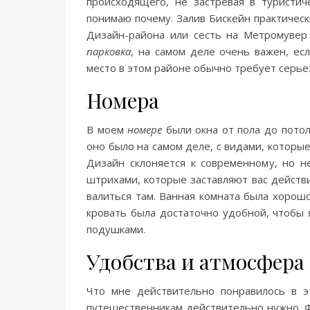
происходящего, не застревая в туристи
понимаю почему. Залив Бискейн практическ
Дизайн-района или сесть на Метромувер 
парковка
, на самом деле очень важен, е
место в этом районе обычно требует серье
Номера
В моем
номере
были окна от пола до потол
оно было на самом деле, с видами, которы
Дизайн склоняется к современному, но 
штрихами, которые заставляют вас действ
валиться там. Ванная комната была хорош
кровать была достаточно удобной, чтобы 
подушками.
Удобства и атмосфера
Что мне действительно понравилось в эт
путешественникам действительно нужно. Ф