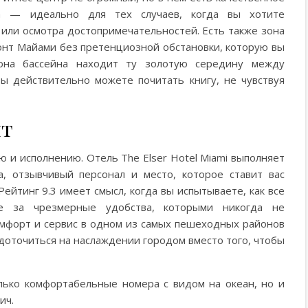
а — идеально для тех случаев, когда вы хотите
 или осмотра достопримечательностей. Есть также зона
зонт Майами без претенциозной обстановки, которую вы
Зона бассейна находит ту золотую середину между
ы действительно можете почитать книгу, не чувствуя
ят
ю и исполнению. Отель The Elser Hotel Miami выполняет
 отзывчивый персонал и место, которое ставит вас
Рейтинг 9.3 имеет смысл, когда вы испытываете, как все
е за чрезмерные удобства, которыми никогда не
омфорт и сервис в одном из самых пешеходных районов
едоточиться на наслаждении городом вместо того, чтобы
лько комфортабельные номера с видом на океан, но и
ич.