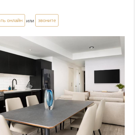
ть онлайн
или
звоните