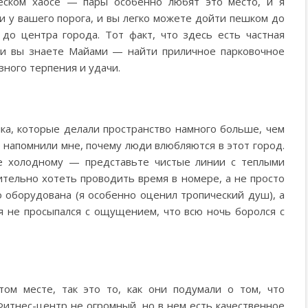
ческом хаосе — пары особенно любят это место, и я
и у вашего порога, и вы легко можете дойти пешком до
до центра города. Тот факт, что здесь есть частная
сли вы знаете Майами — найти приличное парковочное
зного терпения и удачи.
ка, которые делали пространство намного больше, чем
е напомнили мне, почему люди влюбляются в этот город.
не холодному — представьте чистые линии с теплыми
ительно хотеть проводить время в номере, а не просто
о оборудована (я особенно оценил тропический душ), а
я не просыпался с ощущением, что всю ночь боролся с
ом месте, так это то, как они подумали о том, что
итнес-центр не огромный, но в нем есть качественное